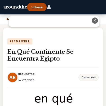
👤
aroundthe
⌂ Home
Home
›
En Qué Continente Se Encuentra Egipto
✕
READS WELL
En Qué Continente Se
Encuentra Egipto
aroundthe
AR
6 min read
Jul 07, 2026