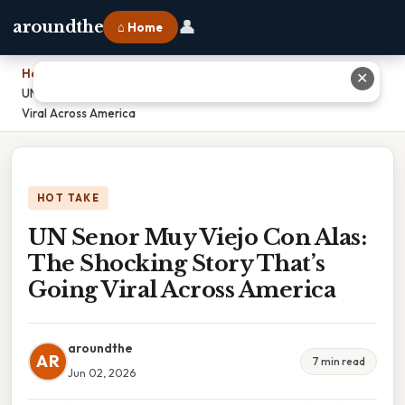
👤
aroundthe
⌂ Home
Home
›
✕
UN Senor Muy Viejo Con Alas: The Shocking Story That’s Going
Viral Across America
HOT TAKE
UN Senor Muy Viejo Con Alas:
The Shocking Story That’s
Going Viral Across America
aroundthe
AR
7 min read
Jun 02, 2026