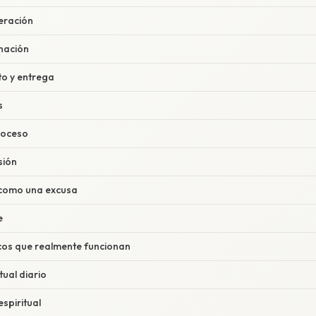
beración
anación
to y entrega
s
roceso
sión
 como una excusa
e
cos que realmente funcionan
tual diario
espiritual