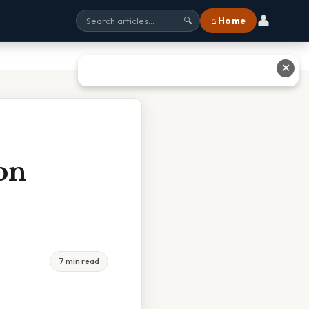
👤
⌂ Home
🔍
✕
on
7 min read