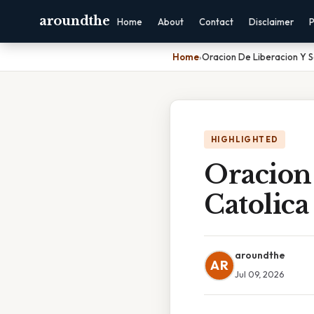
aroundthe
Home
About
Contact
Disclaimer
P
Home
›
Oracion De Liberacion Y S
HIGHLIGHTED
Oracion
Catolica
aroundthe
AR
Jul 09, 2026