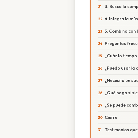
3. Busca la com
4. Integra la mú
5. Combina con l
Preguntas frecu
¿Cuánto tiempo t
¿Puedo usar la o
¿Necesito un sa
¿Qué hago si si
¿Se puede combi
Cierre
Testimonios que