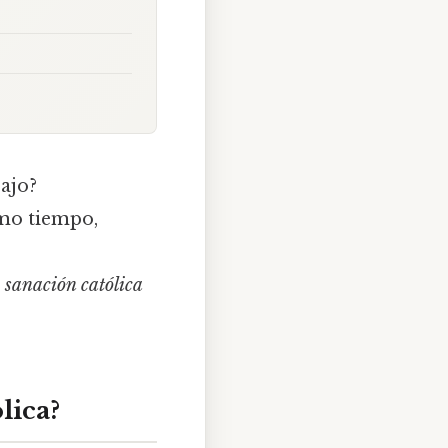
bajo?
smo tiempo,
y sanación católica
lica?