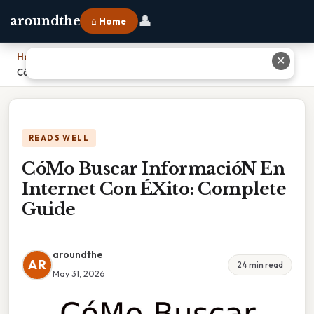
👤
aroundthe
⌂ Home
Home
›
✕
CóMo Buscar InformacióN En Internet Con ÉXito: Complete Guide
READS WELL
CóMo Buscar InformacióN En
Internet Con ÉXito: Complete
Guide
aroundthe
AR
24 min read
May 31, 2026