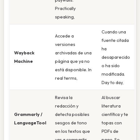
Practically
speaking,
Cuando una
Accede a
fuente citada
versiones
ha
Wayback
archivadas de una
desaparecido
Machine
página que ya no
o ha sido
está disponible. In
modificada.
real terms,
Day to day,
Revisa la
Al buscar
redacción y
literatura
Grammarly /
detecta posibles
científica y te
LanguageTool
sesgos de tono
topas con
en los textos que
PDFs de
vas a compartir.
pago. So